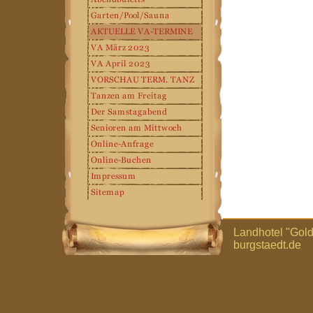
Landhotel "Gol
burgstaedt.de