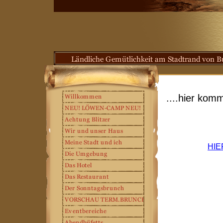
....hier kom
HIE