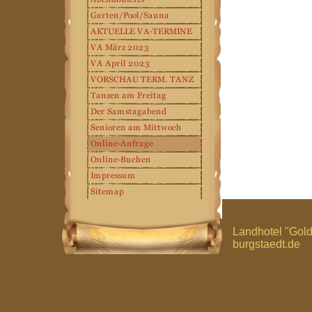
Landhotel "Gol
burgstaedt.de