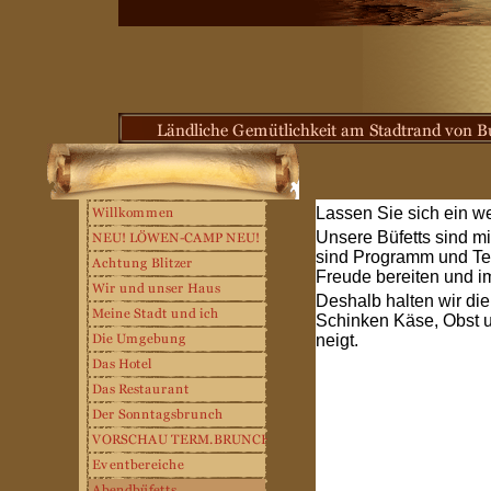
Lassen Sie sich ein we
Unsere Büfetts sind mit
sind Programm und Teil
Freude bereiten und i
Deshalb halten wir die
Schinken Käse, Obst u
neigt.